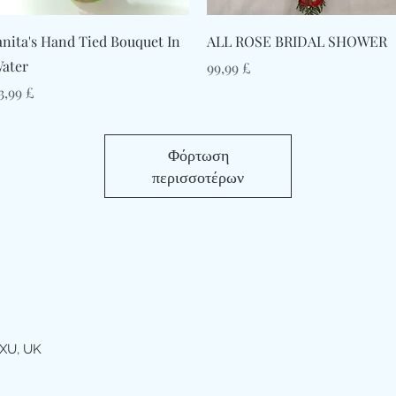
Γρήγορη προβολή
Γρήγορη προβολή
anita's Hand Tied Bouquet In
ALL ROSE BRIDAL SHOWER
ater
Τιμή
99,99 £
ιμή
3,99 £
Φόρτωση
περισσοτέρων
XU, UK