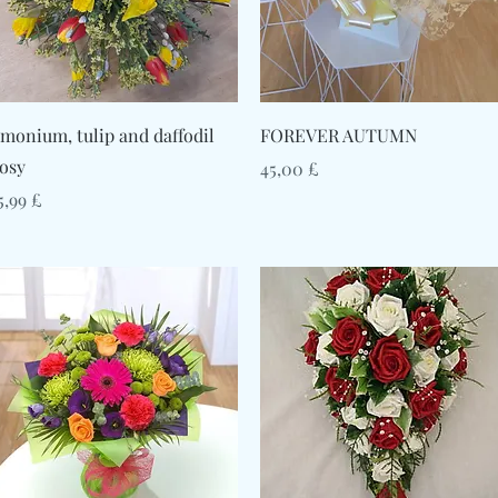
Γρήγορη προβολή
Γρήγορη προβολή
imonium, tulip and daffodil
FOREVER AUTUMN
osy
Τιμή
45,00 £
ιμή
5,99 £