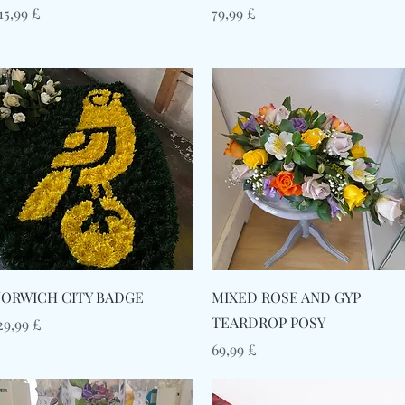
ιμή
Τιμή
15,99 £
79,99 £
Γρήγορη προβολή
Γρήγορη προβολή
ORWICH CITY BADGE
MIXED ROSE AND GYP
TEARDROP POSY
ιμή
29,99 £
Τιμή
69,99 £