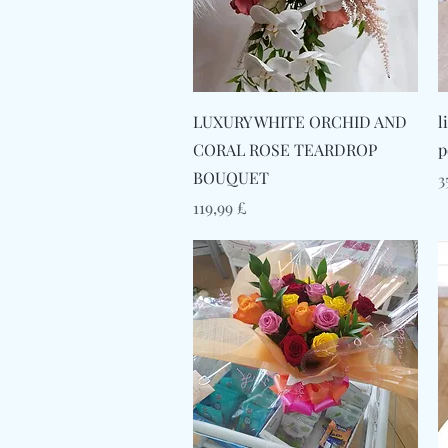
Γρήγορη προβολή
LUXURY WHITE ORCHID AND
l
CORAL ROSE TEARDROP
p
BOUQUET
Τ
3
Τιμή
119,99 £