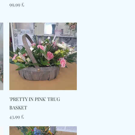
Τιμή
99,99 £
Γρήγορη προβολή
'PRETTY IN PINK' TRUG
BASKET
Τιμή
43,99 £