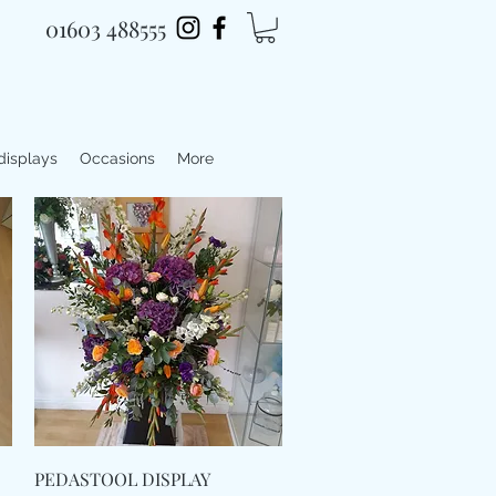
01603 488555
 displays
Occasions
More
Γρήγορη προβολή
PEDASTOOL DISPLAY