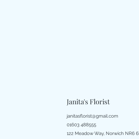
Janita's Florist
janitasflorist@gmail.com
01603 488555
122 Meadow Way, Norwich NR6 6