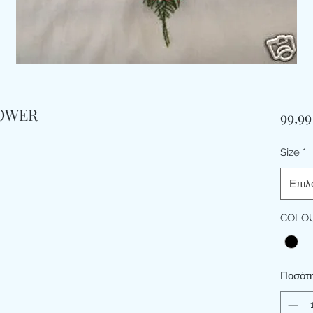
HOWER
99,99
Size
*
Επιλ
COLO
Ποσότ