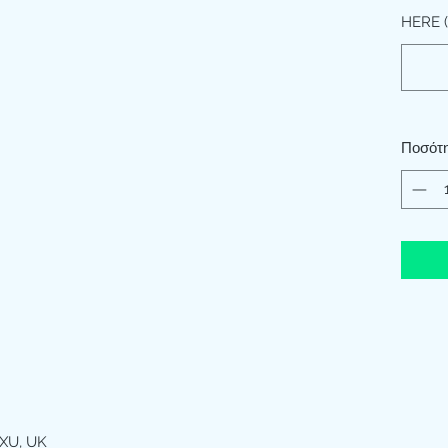
HERE (
Ποσότ
XU, UK