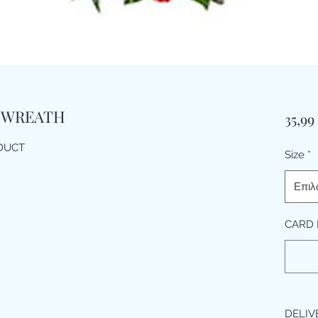
 WREATH
35,99
ODUCT
Size
*
Επιλ
CARD 
DELIV