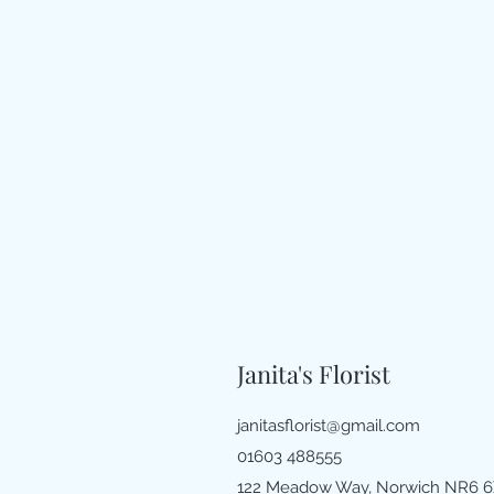
Janita's Florist
janitasflorist@gmail.com
01603 488555
122 Meadow Way, Norwich NR6 6