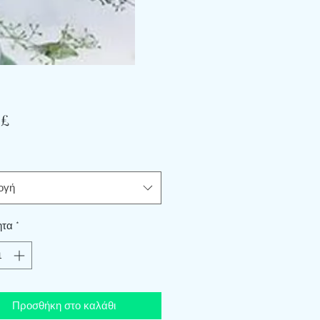
Τιμή
 £
ογή
ητα
*
Προσθήκη στο καλάθι