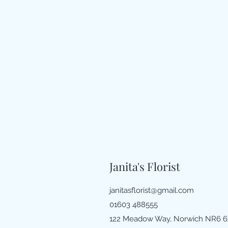
Janita's Florist
janitasflorist@gmail.com
01603 488555
122 Meadow Way, Norwich NR6 6