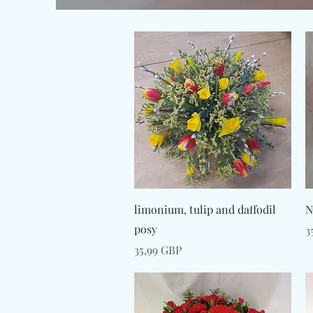
Afișare rapidă
limonium, tulip and daffodil
N
posy
P
3
Preț
35,99 GBP