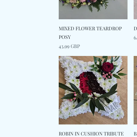
Afișare rapidă
MIXED FLOWER TEARDROP
D
POSY
P
6
Preț
43,99 GBP
Afișare rapidă
ROBIN IN CUSHION TRIBUTE
B