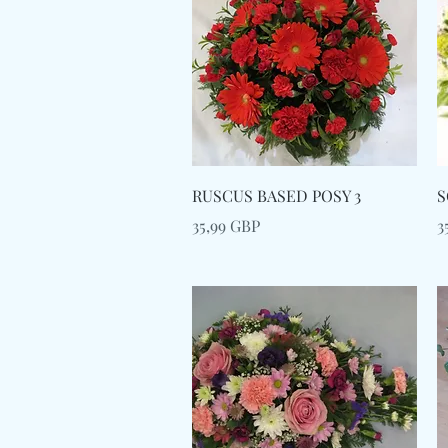
Afișare rapidă
RUSCUS BASED POSY 3
S
Preț
P
35,99 GBP
3