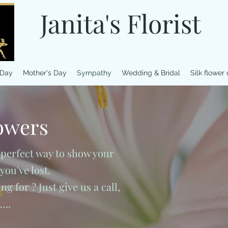
Janita's Florist
 Day
Mother's Day
Sympathy
Wedding & Bridal
Silk flower
owers
e perfect way to show your
you've lost.
g for ? Just give us a call,
u….