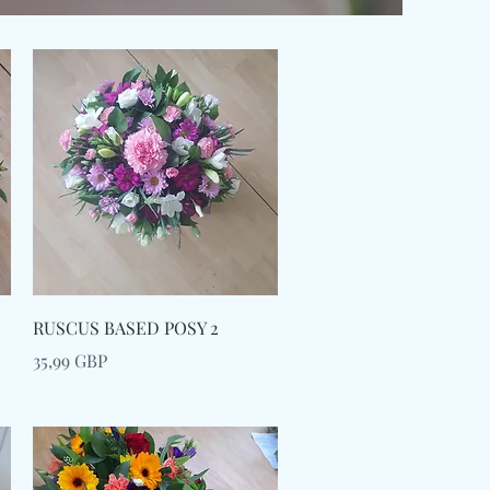
Afișare rapidă
RUSCUS BASED POSY 2
Preț
35,99 GBP