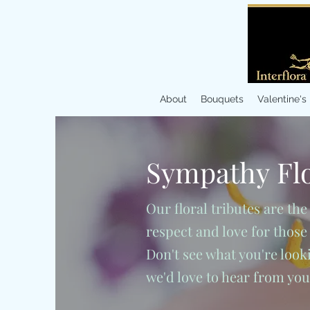
About
Bouquets
Valentine's
Sympathy
Fl
Our floral tributes are th
respect and love for those 
Don't see what you're lookin
we'd love to hear from yo