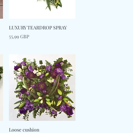
Afișare rapidă
LUXURY TEARDROP SPRAY
Preț
55,99 GBP
Afișare rapidă
Loose cushion