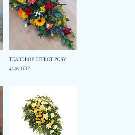
Afișare rapidă
TEARDROP EFFECT POSY
Preț
43,99 GBP