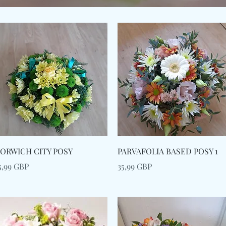
Afișare rapidă
Afișare rapidă
ORWICH CITY POSY
PARVAFOLIA BASED POSY 1
reț
Preț
5,99 GBP
35,99 GBP