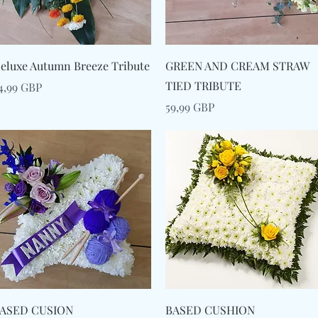
Afișare rapidă
Afișare rapidă
eluxe Autumn Breeze Tribute
GREEN AND CREAM STRAW
TIED TRIBUTE
reț
4,99 GBP
Preț
59,99 GBP
Afișare rapidă
Afișare rapidă
ASED CUSION
BASED CUSHION