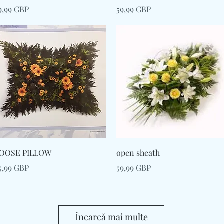
reț
Preț
9,99 GBP
59,99 GBP
Afișare rapidă
Afișare rapidă
OOSE PILLOW
open sheath
reț
Preț
5,99 GBP
59,99 GBP
Încarcă mai multe