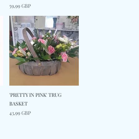
Preț
59,99 GBP
Afișare rapidă
'PRETTY IN PINK' TRUG
BASKET
Preț
43,99 GBP