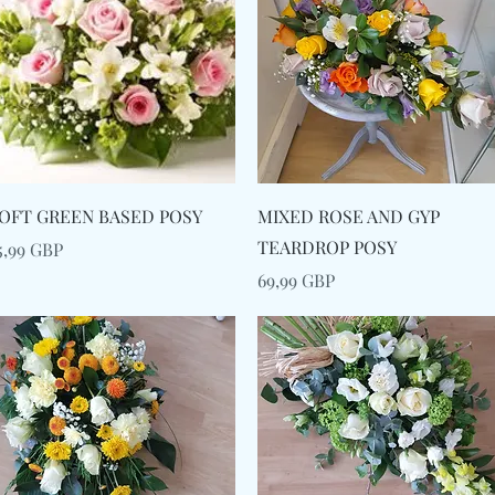
Afișare rapidă
Afișare rapidă
OFT GREEN BASED POSY
MIXED ROSE AND GYP
TEARDROP POSY
reț
5,99 GBP
Preț
69,99 GBP