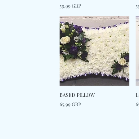
Preț
P
59,99 GBP
5
Afișare rapidă
BASED PILLOW
L
Preț
P
65,99 GBP
6