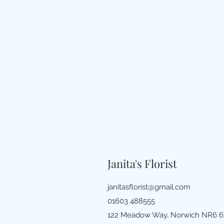
Janita's Florist
janitasflorist@gmail.com
01603 488555
122 Meadow Way, Norwich NR6 6