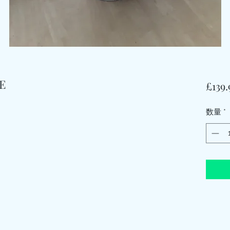
E
£139.
数量
*